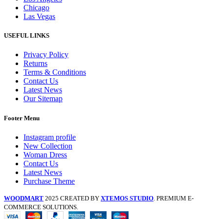
Chicago
Las Vegas
USEFUL LINKS
Privacy Policy
Returns
Terms & Conditions
Contact Us
Latest News
Our Sitemap
Footer Menu
Instagram profile
New Collection
Woman Dress
Contact Us
Latest News
Purchase Theme
WOODMART
2025 CREATED BY
XTEMOS STUDIO
. PREMIUM E-
COMMERCE SOLUTIONS.