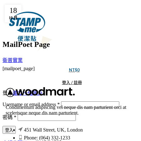
18
10 月
MailPoet Page
衛普實業
[mailpoet_page]
NT$
0
登入 / 註冊
登入
建立一個帳戶
Username or email address
*
Condimentum adipiscing vel neque dis nam parturient orci at
scelerisque neque dis nam parturient.
密碼
*
451 Wall Street, UK, London
登入
Phone: (064) 332-1233