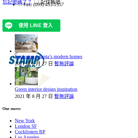
忘記密碼了？
記住帳號
Fax: (099) 453-1357
Recent Posts
使用 LINE 登入
Exploring Atlanta’s modern homes
2021 年 8 月 27 日
暫無評論
Green interior design inspiration
2021 年 8 月 27 日
暫無評論
Our stores
New York
London SF
Cockfosters BP
Los Angeles