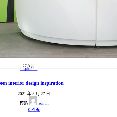
27
8 月
Inspiration
een interior design inspiration
2021 年 8 月 27 日
經過
admin
0
評論