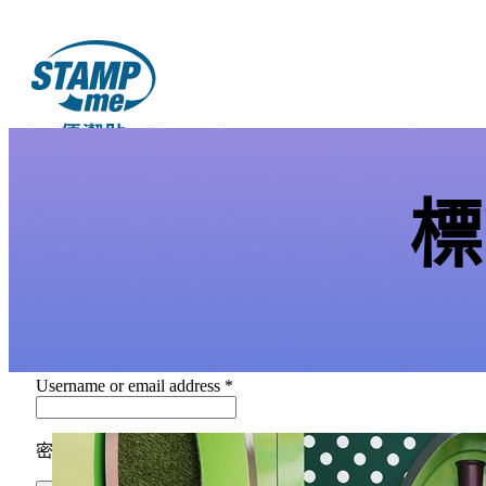
標
衛普實業
登入
建立一個帳戶
Username or email address
*
密碼
*