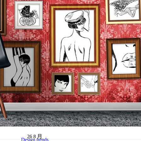
26
8 月
Design trends