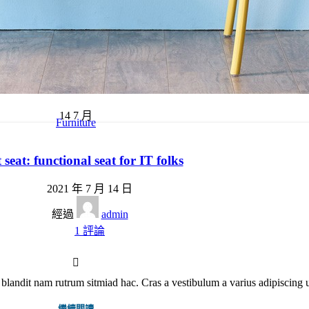
14
7 月
Furniture
 seat: functional seat for IT folks
2021 年 7 月 14 日
經過
admin
1
評論
 blandit nam rutrum sitmiad hac. Cras a vestibulum a varius adipiscing u
繼續閱讀