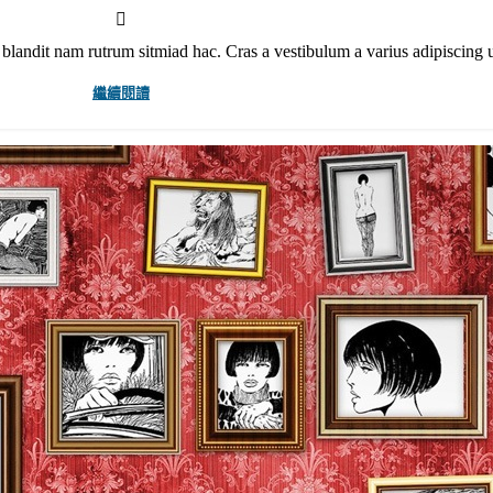
 blandit nam rutrum sitmiad hac. Cras a vestibulum a varius adipiscing u
繼續閱讀