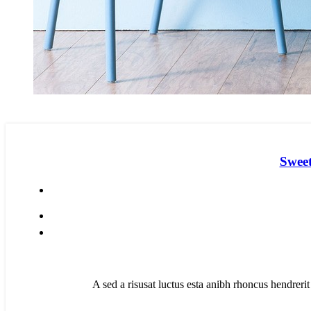
Sweet
A sed a risusat luctus esta anibh rhoncus hendrerit