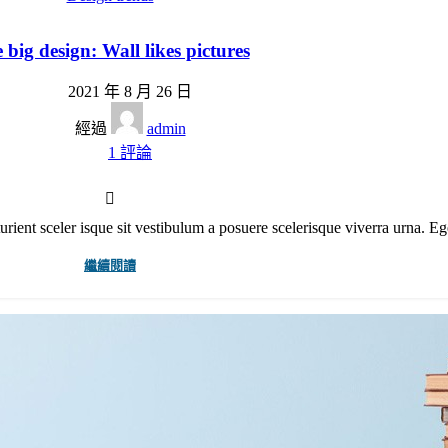
 big design: Wall likes pictures
2021 年 8 月 26 日
經過
admin
1
評論
urient sceler isque sit vestibulum a posuere scelerisque viverra urna. Eges
繼續閱讀